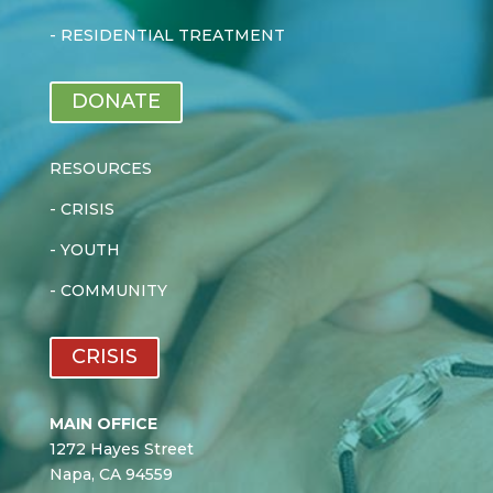
-
RESIDENTIAL TREATMENT
DONATE
RESOURCES
-
CRISIS
-
YOUTH
-
COMMUNITY
CRISIS
MAIN OFFICE
1272 Hayes Street
Napa, CA 94559