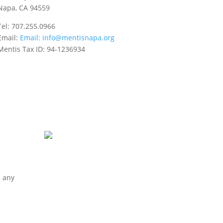
Napa, CA 94559
Tel: 707.255.0966
Email:
Email:
info@mentisnapa.org
Mentis Tax ID: 94-1236934
s any