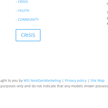
-
CRISIS
-
YOUTH
-
COMMUNITY
CRISIS
ought to you by
WSI NextGenMarketing
|
Privacy policy
|
Site Map
g purposes only and do not indicate that any models shown posses