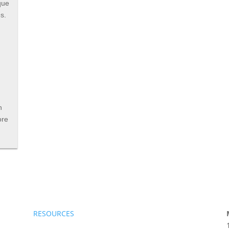
que
s.
n
ore
RESOURCES