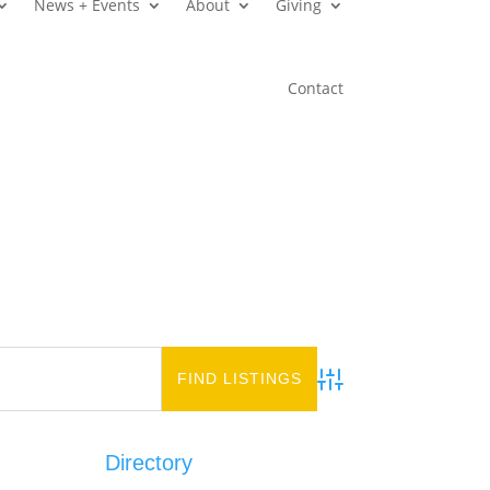
News + Events
About
Giving
Contact
Advanced Search
Directory
Add Listing