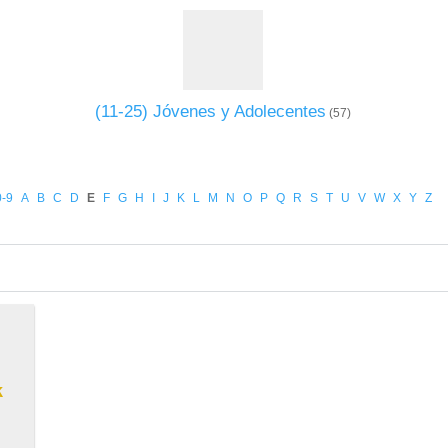
(11-25) Jóvenes y Adolecentes
(57)
0-9
A
B
C
D
E
F
G
H
I
J
K
L
M
N
O
P
Q
R
S
T
U
V
W
X
Y
Z
k