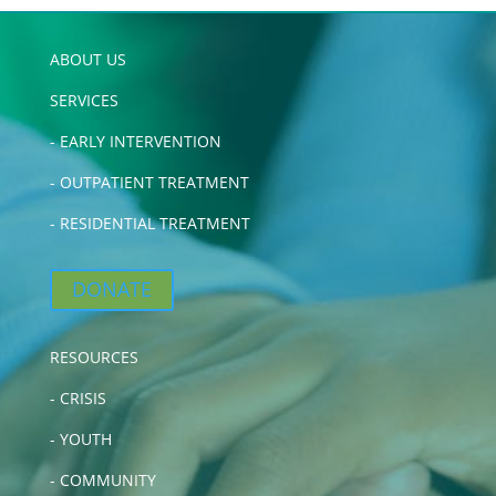
ABOUT US
SERVICES
-
EARLY INTERVENTION
-
OUTPATIENT TREATMENT
-
RESIDENTIAL TREATMENT
DONATE
RESOURCES
-
CRISIS
-
YOUTH
-
COMMUNITY