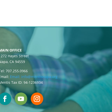
MAIN OFFICE
1272 Hayes Street
Napa, CA 94559
Tel: 707.255.0966
Email:
Email:
info@mentisnapa.org
Mentis Tax ID: 94-1236934