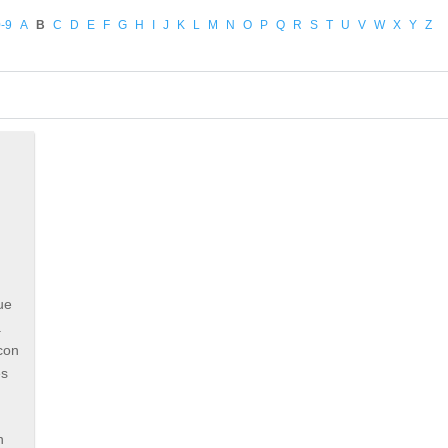
-9
A
B
C
D
E
F
G
H
I
J
K
L
M
N
O
P
Q
R
S
T
U
V
W
X
Y
Z
ue
a
con
es
n