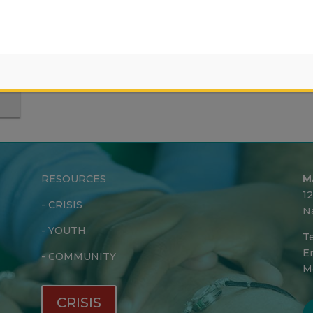
n
RESOURCES
M
1
-
CRISIS
N
-
YOUTH
Te
Em
-
COMMUNITY
M
CRISIS