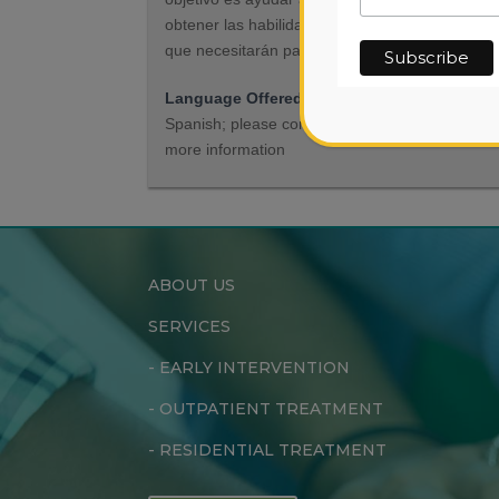
obtener las habilidades sociales y académicas
que necesitarán para el empleo o […]
Language Offered
Services may be offered i
Spanish; please contact the organization for
more information
ABOUT US
SERVICES
-
EARLY INTERVENTION
-
OUTPATIENT TREATMENT
-
RESIDENTIAL TREATMENT