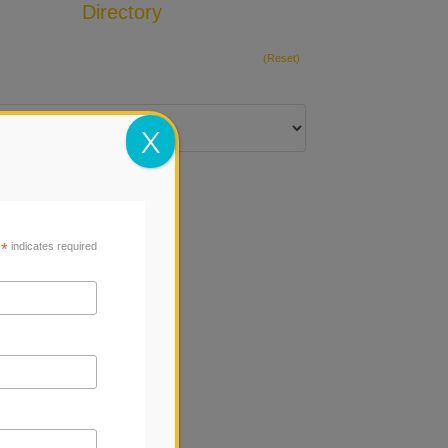
Directory
Add Listing
(Reset)
X
*
indicates required