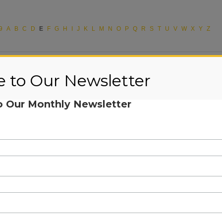
9
A
B
C
D
E
F
G
H
I
J
K
L
M
N
O
P
Q
R
S
T
U
V
W
X
Y
Z
e to Our Newsletter
o Our Monthly Newsletter
nte