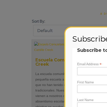
#
0-
Sort By:
Subscrib
Subscribe t
Escuela Comunitaria Camille
Creek
*
Email Address
La escuela comunitaria Camille Creek es una
pequeña escuela alternativa para estudiantes
First Name
que no han tenido éxito en las escuelas
tradicionales. Nuestros estudiantes generalme
vienen a nosotros debido a problemas de
Last Name
absentismo escolar o comportamiento. Nuestro
objetivo es ayudar a nuestros estudiantes a