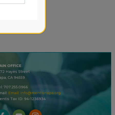
AIN OFFICE
272 Hayes Street
apa, CA 94559
l: 707.255.0966
ail:
Email:
info@mentisnapa.org
entis Tax ID: 94-1236934