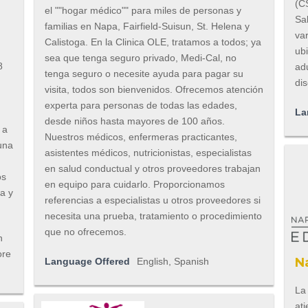
(C
el ""hogar médico"" para miles de personas y
Sa
familias en Napa, Fairfield-Suisun, St. Helena y
var
Calistoga. En la Clinica OLE, tratamos a todos; ya
ubi
sea que tenga seguro privado, Medi-Cal, no
8
ad
tenga seguro o necesite ayuda para pagar su
di
visita, todos son bienvenidos. Ofrecemos atención
experta para personas de todas las edades,
La
desde niños hasta mayores de 100 años.
 a
Nuestros médicos, enfermeras practicantes,
una
asistentes médicos, nutricionistas, especialistas
en salud conductual y otros proveedores trabajan
os
en equipo para cuidarlo. Proporcionamos
na y
referencias a especialistas u otros proveedores si
necesita una prueba, tratamiento o procedimiento
que no ofrecemos.
n
ore
N
Language Offered
English, Spanish
La
ati