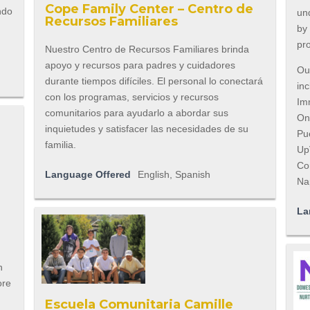
Cope Family Center – Centro de
ndo
und
Recursos Familiares
by
pro
Nuestro Centro de Recursos Familiares brinda
apoyo y recursos para padres y cuidadores
Our
durante tiempos difíciles. El personal lo conectará
inc
con los programas, servicios y recursos
Imm
comunitarios para ayudarlo a abordar sus
On
inquietudes y satisfacer las necesidades de su
Pu
familia.
Up
Co
Language Offered
English, Spanish
Na
La
n
ore
Escuela Comunitaria Camille