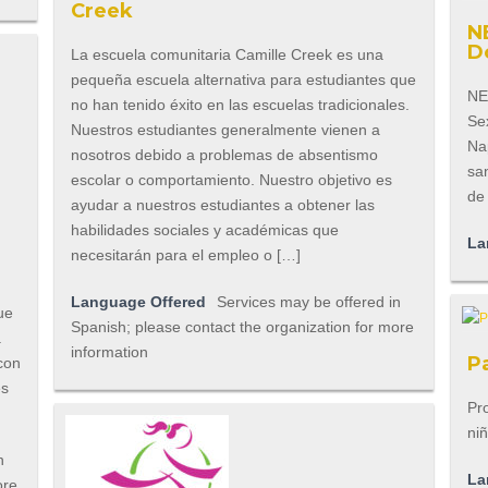
Creek
N
D
La escuela comunitaria Camille Creek es una
pequeña escuela alternativa para estudiantes que
NE
no han tenido éxito en las escuelas tradicionales.
Se
Nuestros estudiantes generalmente vienen a
Na
nosotros debido a problemas de absentismo
sa
escolar o comportamiento. Nuestro objetivo es
de
ayudar a nuestros estudiantes a obtener las
habilidades sociales y académicas que
La
necesitarán para el empleo o […]
Language Offered
Services may be offered in
ue
Spanish; please contact the organization for more
a
information
P
con
es
Pro
ni
n
La
ore