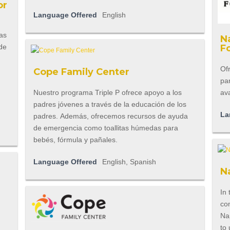
or
Language Offered
English
ias
N
 de
F
Of
Cope Family Center
par
Nuestro programa Triple P ofrece apoyo a los
ava
padres jóvenes a través de la educación de los
La
padres. Además, ofrecemos recursos de ayuda
de emergencia como toallitas húmedas para
bebés, fórmula y pañales.
Language Offered
English, Spanish
N
In 
com
Na
u
to