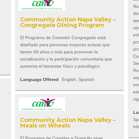
Na
dis
Community Action Napa Valley –
ap
Congregate Dining Program
op
es
El Programa de Comedor Congregado está
pr
diseñado para personas mayores activas que
pr
tienen 60 años o más para promover la
Ca
socialización y la participación comunitaria que
Se
aumenta el bienestar físico y psicológico.
Ro
se
Language Offered
English, Spanish
em
ed
cig
La
Community Action Napa Valley –
Spa
Meals on Wheels
inf
El Programa de Comidas a Domicilio sirve