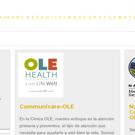
#
0-9
A
B
C
D
E
F
G
H
I
J
K
L
M
N
O
P
Q
R
S
T
U
V
W
X
Y
s
Communicare-OLE
N
C
O
En la Clinica OLE, nuestro enfoque es la atención
primaria y preventiva, el tipo de atención que
Se
necesita para ayudarlo a vivir bien la vida. Somos