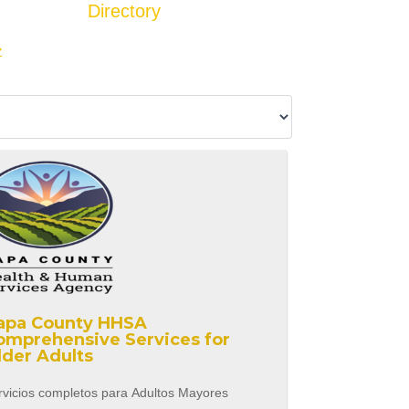
Directory
Add Listing
Z
apa County HHSA
omprehensive Services for
lder Adults
rvicios completos para Adultos Mayores