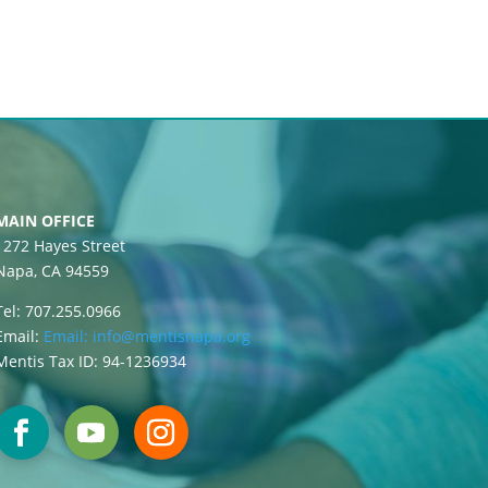
MAIN OFFICE
1272 Hayes Street
Napa, CA 94559
Tel: 707.255.0966
Email:
Email:
info@mentisnapa.org
Mentis Tax ID: 94-1236934