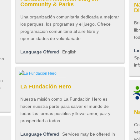
Community & Parks
Na
Di
Una organización comunitaria dedicada a mejorar
Bri
los parques, los programas y el juego. Ofrece
lib
programación comunitaria al aire libre y
to
oportunidades de voluntariado.
La
Language Offered
English
Spa
son
inf
án
La Fundación Hero
s.
Nuestra misión como La Fundación Hero es
hacer nuestra parte para salvar el mundo de
Na
todas las formas posibles y llevar amor, paz y
prosperidad a todos.
Co
vec
Language Offered
Services may be offered in
vo