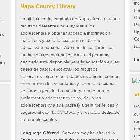
inc
Napa County Library
Imm
On
La biblioteca del condado de Napa ofrece muchos
s,
Pu
recursos diferentes para ayudar a los
Up
adolescentes a obtener acceso a información,
s y
Co
materiales y experiencias para el disfrute
Na
educativo o personal. Además de los libros, los
medios y otros materiales físicos, el personal
n
La
dedicado está disponible para la educación en las
ore
bases de datos, encontrar los recursos
necesarios, ofrecer actividades divertidas, brindar
orientación a los voluntarios y recomendaciones
de libros a pedido. Lo más importante para el
V
bibliotecario adolescente es ayudar a los
adolescentes (y a sus padres) a sentirse felices y
VO
seguros al usar la biblioteca y el espacio dedicado
cu
para adolescentes.
ren
fa
Language Offered
Services may be offered in
me
Spanish; please contact the organization for more