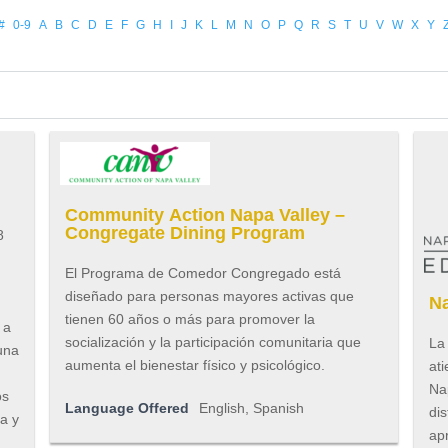
#
0-9
A
B
C
D
E
F
G
H
I
J
K
L
M
N
O
P
Q
R
S
T
U
V
W
X
Y
Community Action Napa Valley –
Congregate Dining Program
8
El Programa de Comedor Congregado está
diseñado para personas mayores activas que
Na
tienen 60 años o más para promover la
 a
socialización y la participación comunitaria que
La
una
aumenta el bienestar físico y psicológico.
ati
Na
os
Language Offered
English, Spanish
dis
na y
ap