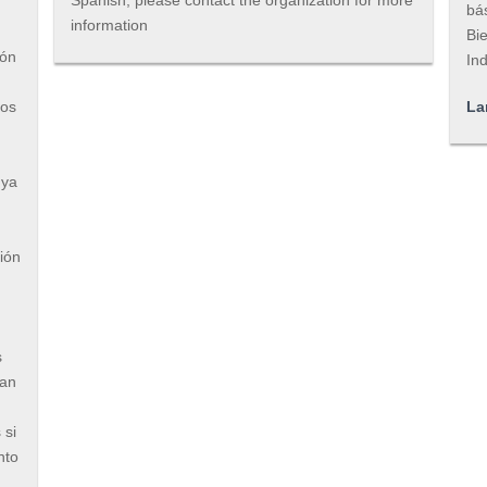
bá
information
Bie
ión
In
mos
La
 ya
ión
s
jan
 si
nto