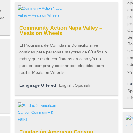
op
es
n
pr
ore
pr
Community Action Napa Valley –
Ca
Meals on Wheels
Se
Ro
El Programa de Comidas a Domicilio sirve
se
comidas para personas mayores de 60 años o
em
más y que están confinados en casa y/o no
ed
pueden comprar y cocinar son elegibles para
cig
recibir Meals on Wheels.
La
Language Offered
English, Spanish
Spa
inf
Fundación American Canyon