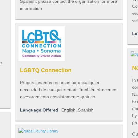
Spanish; please contact the organization for more
Co
information
vec
vo
La
os
Na
LGBTQ Connection
In 
Proporcionamos recursos para cualquier
com
necesidad de cualquier edad. También ofrecemos
Na
asesoramiento absolutamente gratuito
to
und
Language Offered
English, Spanish
by
pro
Our