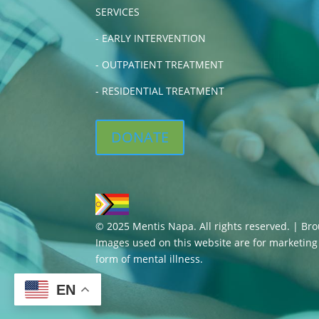
SERVICES
-
EARLY INTERVENTION
-
OUTPATIENT TREATMENT
-
RESIDENTIAL TREATMENT
DONATE
© 2025 Mentis Napa. All rights reserved. | Br
Images used on this website are for marketin
form of mental illness.
EN