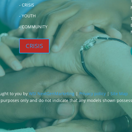
-
CRISIS
-
YOUTH
-
COMMUNITY
CRISIS
ought to you by
WSI NextGenMarketing
|
Privacy policy
|
Site Map
g purposes only and do not indicate that any models shown posses