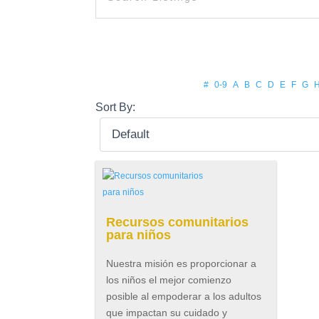
#
0-9
A
B
C
D
E
F
G
Sort By:
Recursos comunitarios
para niños
Nuestra misión es proporcionar a
los niños el mejor comienzo
posible al empoderar a los adultos
que impactan su cuidado y