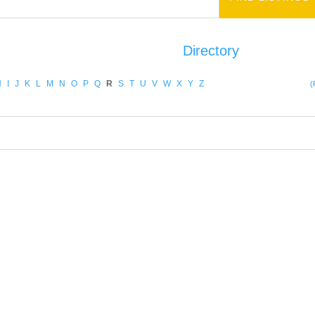
Directory
Add Listi
H
I
J
K
L
M
N
O
P
Q
R
S
T
U
V
W
X
Y
Z
(