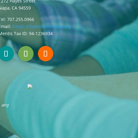
1272 Hayes Street
Napa, CA 94559
Tel: 707.255.0966
Email:
Email:
info@mentisnapa.org
Mentis Tax ID: 94-1236934
s any