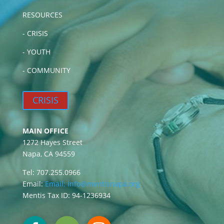
RESOURCES
-
CRISIS
-
YOUTH
-
COMMUNITY
CRISIS
MAIN OFFICE
1272 Hayes Street
Napa, CA 94559
Tel: 707.255.0966
Email:
Email:
info@mentisnapa.org
Mentis Tax ID: 94-1236934