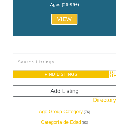
Ages (26-99+)
VIEW
Advanced S
Add Listing
Directory
Age Group Category
(76)
Categoría de Edad
(63)