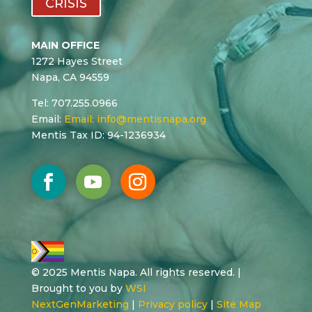
CRISIS
MAIN OFFICE
1272 Hayes Street
Napa, CA 94559
Tel: 707.255.0966
Email:
Email:
info@mentisnapa.org
Mentis Tax ID: 94-1236934
© 2025 Mentis Napa. All rights reserved. |
Brought to you by
WSI
NextGenMarketing
|
Privacy policy
|
Site Map