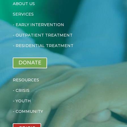
ABOUT US
SERVICES
-
EARLY INTERVENTION
-
OUTPATIENT TREATMENT
-
RESIDENTIAL TREATMENT
DONATE
RESOURCES
-
CRISIS
-
YOUTH
-
COMMUNITY