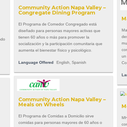
Community Action Napa Valley –
Congregate Dining Program
M
El Programa de Comedor Congregado está
Ma
diseñado para personas mayores activas que
u
des
tienen 60 años o más para promover la
ndo
mu
socialización y la participación comunitaria que
co
aumenta el bienestar físico y psicológico.
un
Language Offered
English, Spanish
Co
La
Community Action Napa Valley –
Meals on Wheels
M
El Programa de Comidas a Domicilio sirve
MHA
comidas para personas mayores de 60 años o
co