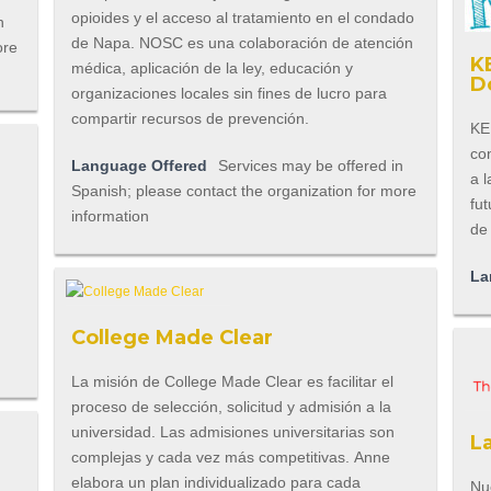
opioides y el acceso al tratamiento en el condado
n
de Napa. NOSC es una colaboración de atención
ore
K
médica, aplicación de la ley, educación y
D
organizaciones locales sin fines de lucro para
compartir recursos de prevención.
KED
co
Language Offered
Services may be offered in
a l
Spanish; please contact the organization for more
fu
information
de
La
College Made Clear
La misión de College Made Clear es facilitar el
proceso de selección, solicitud y admisión a la
universidad. Las admisiones universitarias son
L
complejas y cada vez más competitivas. Anne
elabora un plan individualizado para cada
Nu