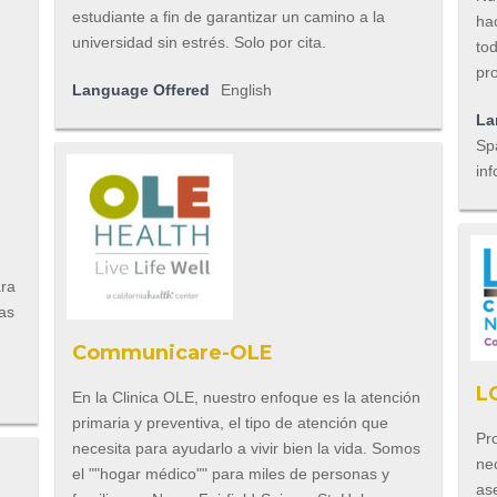
estudiante a fin de garantizar un camino a la
ha
universidad sin estrés. Solo por cita.
tod
pr
Language Offered
English
La
Spa
inf
ara
ras
Communicare-OLE
L
En la Clinica OLE, nuestro enfoque es la atención
primaria y preventiva, el tipo de atención que
Pr
necesita para ayudarlo a vivir bien la vida. Somos
ne
el ""hogar médico"" para miles de personas y
as