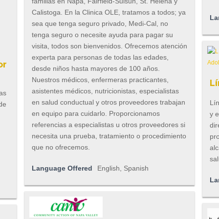
familias en Napa, Fairfield-Suisun, St. Helena y
Calistoga. En la Clinica OLE, tratamos a todos; ya
La
sea que tenga seguro privado, Medi-Cal, no
tenga seguro o necesite ayuda para pagar su
visita, todos son bienvenidos. Ofrecemos atención
experta para personas de todas las edades,
or
desde niños hasta mayores de 100 años.
Nuestros médicos, enfermeras practicantes,
L
asistentes médicos, nutricionistas, especialistas
ias
en salud conductual y otros proveedores trabajan
Lí
 de
en equipo para cuidarlo. Proporcionamos
y e
referencias a especialistas u otros proveedores si
di
necesita una prueba, tratamiento o procedimiento
pr
que no ofrecemos.
al
sa
Language Offered
English, Spanish
La