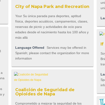
s
uni
City of Napa Park and Recreation
uni
Your Su única parada para deportes, aptitud
La
física, deportes acuáticos, campamentos, clases,
reservas de picnic y actividades de ocio para
edades desde el nacimiento hasta los 100 años y
más allá
I
Language Offered
Services may be offered in
8
Spanish; please contact the organization for more
Soy
information
Bri
tra
 a
La
una
Spa
inf
os
Coalición de Seguridad de
Opioides de Napa
na y
Comprometido a mejorar la seguridad de los