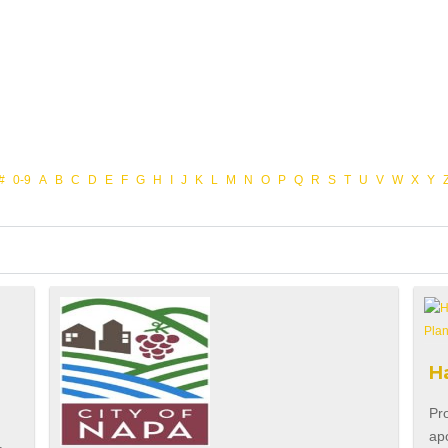
#
0-9
A
B
C
D
E
F
G
H
I
J
K
L
M
N
O
P
Q
R
S
T
U
V
W
X
Y
H
Pr
ap