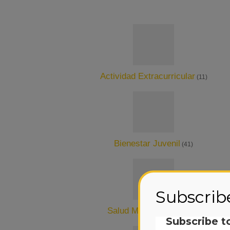
Actividad Extracurricular
(11)
Bienestar Juvenil
(41)
Subscrib
Salud Mental Juvenil
(34)
Subscribe t