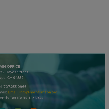
AIN OFFICE
272 Hayes Street
apa, CA 94559
l: 707.255.0966
ail:
Email:
info@mentisnapa.org
entis Tax ID: 94-1236934