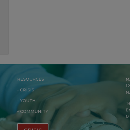
r
RESOURCES
M
1
-
CRISIS
N
-
YOUTH
Te
Em
-
COMMUNITY
M