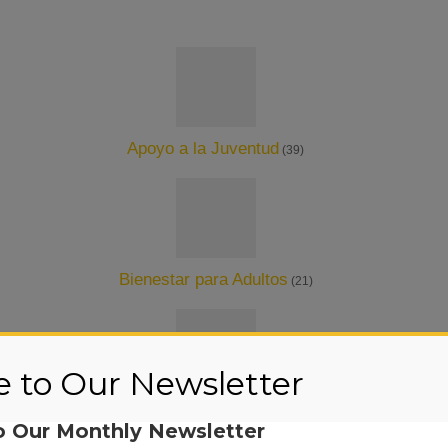
Apoyo a la Juventud
(39)
Bienestar para Adultos
(21)
e to Our Newsletter
Salud Mental para Adulto
(6)
o Our Monthly Newsletter