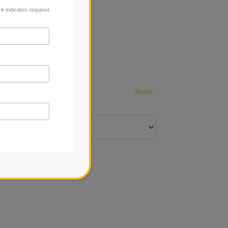
*
indicates required
(Reset)