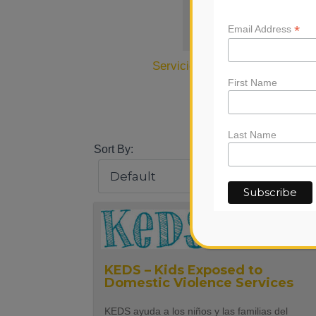
*
Email Address
Servicios de Crisis
(15)
First Name
#
0-
Last Name
Sort By:
KEDS – Kids Exposed to
Domestic Violence Services
KEDS ayuda a los niños y las familias del