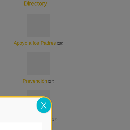
Directory
Add Listing
Apoyo a los Padres
(29)
Prevención
(27)
X
Ser Voluntario
(17)