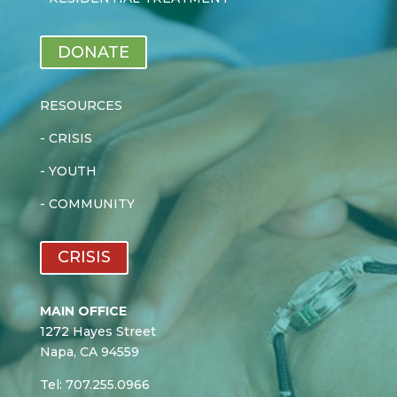
DONATE
RESOURCES
-
CRISIS
-
YOUTH
-
COMMUNITY
CRISIS
MAIN OFFICE
1272 Hayes Street
Napa, CA 94559
Tel: 707.255.0966