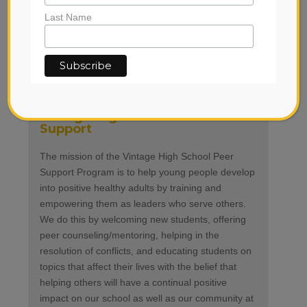
Spanish; please contact the organization for more
Last Name
information
Vintage High School Peer
Support
The mission of the Vintage High School Peer
Support Program is to help young people develop
into positive healthy adults by training and
empowering them as leaders who serve others.
We do this by welcoming new students, offering
peer counseling/mentoring, helping in the
resolution of conflicts, and educating students on
topics that affect their lives with the belief that
helping others will have a continual positive
impact on our school as well as our community at