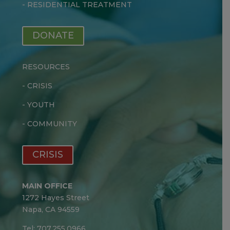
-
RESIDENTIAL TREATMENT
DONATE
RESOURCES
-
CRISIS
-
YOUTH
-
COMMUNITY
CRISIS
MAIN OFFICE
1272 Hayes Street
Napa, CA 94559
Tel: 707.255.0966