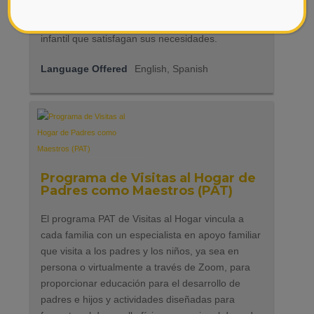
familias a comprender sus opciones de cuidado
infantil y a encontrar programas de cuidado
infantil que satisfagan sus necesidades.
Language Offered
English, Spanish
Programa de Visitas al Hogar de
Padres como Maestros (PAT)
El programa PAT de Visitas al Hogar vincula a
cada familia con un especialista en apoyo familiar
que visita a los padres y los niños, ya sea en
persona o virtualmente a través de Zoom, para
proporcionar educación para el desarrollo de
padres e hijos y actividades diseñadas para