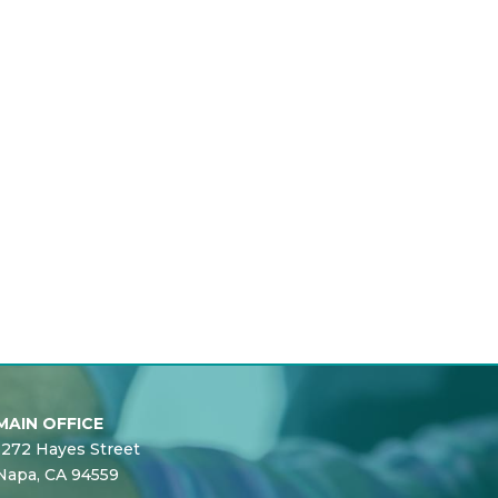
MAIN OFFICE
1272 Hayes Street
Napa, CA 94559