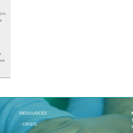
ucro
s
n
ore
RESOURCES
-
CRISIS