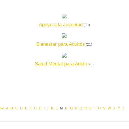
Apoyo a la Juventud
(39)
Bienestar para Adultos
(21)
Salud Mental para Adulto
(6)
0-9
A
B
C
D
E
F
G
H
I
J
K
L
M
N
O
P
Q
R
S
T
U
V
W
X
Y
Z